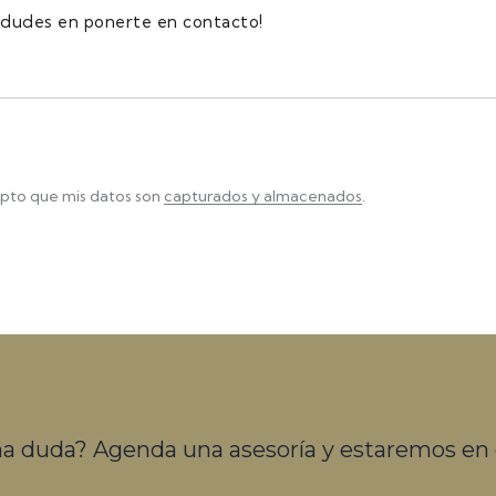
pto que mis datos son
capturados y almacenados
.
na duda? Agenda una asesoría y estaremos en