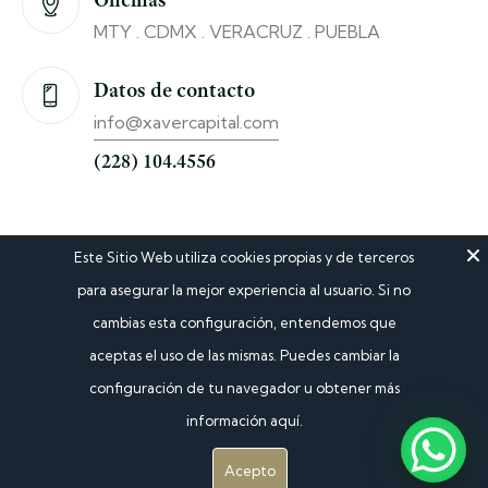
MTY . CDMX . VERACRUZ . PUEBLA
Datos de contacto
info@xavercapital.com
(228) 104.4556
Este Sitio Web utiliza cookies propias y de terceros
LLAMAR AHORA
para asegurar la mejor experiencia al usuario. Si no
cambias esta configuración, entendemos que
WHATSAPP
aceptas el uso de las mismas. Puedes cambiar la
configuración de tu navegador u obtener más
SITIO WEB
información aquí.
Acepto